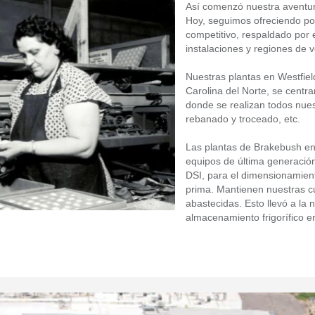
Así comenzó nuestra aventur
Hoy, seguimos ofreciendo pol
competitivo, respaldado por e
instalaciones y regiones de v
Nuestras plantas en Westfiel
Carolina del Norte, se centra
donde se realizan todos nues
rebanado y troceado, etc.
Las plantas de Brakebush en I
equipos de última generació
DSI, para el dimensionamient
prima. Mantienen nuestras cu
abastecidas. Esto llevó a la 
almacenamiento frigorífico e